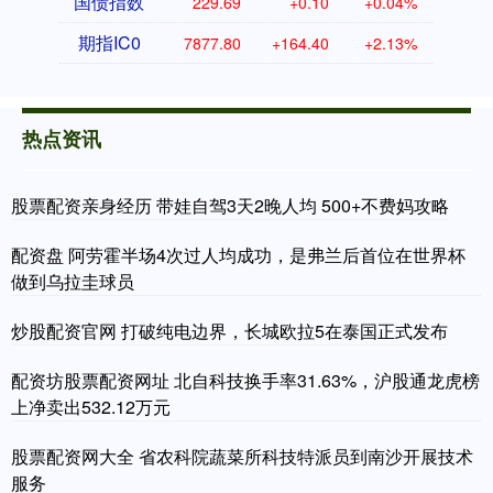
国债指数
229.69
+0.10
+0.04%
期指IC0
7877.80
+164.40
+2.13%
热点资讯
股票配资亲身经历 带娃自驾3天2晚人均 500+不费妈攻略
配资盘 阿劳霍半场4次过人均成功，是弗兰后首位在世界杯
做到乌拉圭球员
炒股配资官网 打破纯电边界，长城欧拉5在泰国正式发布
配资坊股票配资网址 北自科技换手率31.63%，沪股通龙虎榜
上净卖出532.12万元
股票配资网大全 省农科院蔬菜所科技特派员到南沙开展技术
服务