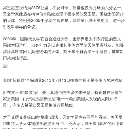
冥王星直径约为2376公里，不及月球，质量也仅为月球的六分之一。
天文学家此后在柯伊伯带陆续发现了很多类似冥王星、围绕太阳运行
的天体，特别是2005年发现的阋神星，其质量比冥王星更大，进一步
引发科学界的争议。
2006年，国际天文学联合会通过决议，重新界定太阳系行星的定义：
围绕太阳运行、自身引力足以克服其刚体力而使天体呈圆球状、能够
清除其轨道附近其他物体的天体。冥王星不符合第三个条件，被重新
归类为矮行星。
美国“新视野”号探测器2015年7月13日拍摄的冥王星图像 NASA网站
但在冥王星“降级”后，关于其地位的争议仍未平息。特别是在汤博的
家乡美国，由于冥王星曾经是“唯一一颗由美国人发现的太阳系行
星”，许多人希望让冥王星恢复行星地位。
对于艾萨克曼提出的“翻案”想法，天文学界也有不同的看法。美国罗
切斯特大学天体物理学教授亚当·弗兰克表示，冥王星“降级”的科学原