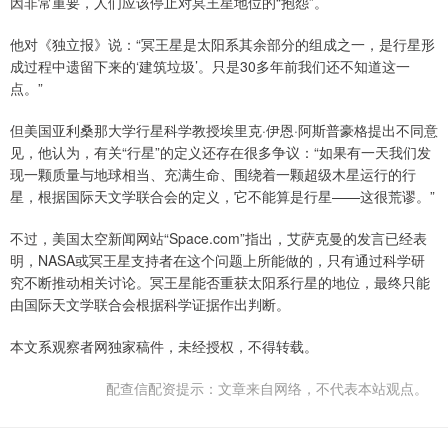
因非常重要，人们应该停止对冥王星地位的“抱怨”。
他对《独立报》说：“冥王星是太阳系其余部分的组成之一，是行星形
成过程中遗留下来的‘建筑垃圾’。只是30多年前我们还不知道这一
点。”
但美国亚利桑那大学行星科学教授埃里克·伊恩·阿斯普豪格提出不同意
见，他认为，有关“行星”的定义还存在很多争议：“如果有一天我们发
现一颗质量与地球相当、充满生命、围绕着一颗超级木星运行的行
星，根据国际天文学联合会的定义，它不能算是行星——这很荒谬。”
不过，美国太空新闻网站“Space.com”指出，艾萨克曼的发言已经表
明，NASA或冥王星支持者在这个问题上所能做的，只有通过科学研
究不断推动相关讨论。冥王星能否重获太阳系行星的地位，最终只能
由国际天文学联合会根据科学证据作出判断。
本文系观察者网独家稿件，未经授权，不得转载。
配查信配资提示：文章来自网络，不代表本站观点。