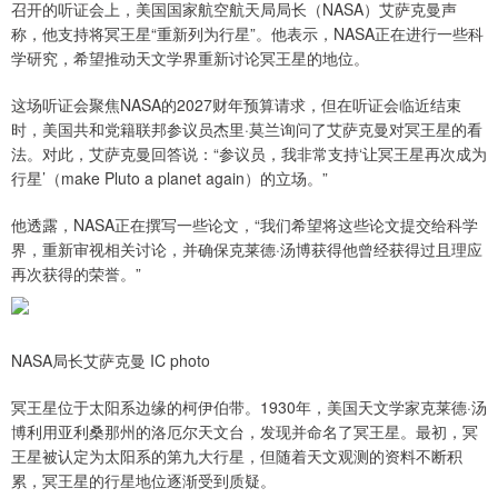
召开的听证会上，美国国家航空航天局局长（NASA）艾萨克曼声
称，他支持将冥王星“重新列为行星”。他表示，NASA正在进行一些科
学研究，希望推动天文学界重新讨论冥王星的地位。
这场听证会聚焦NASA的2027财年预算请求，但在听证会临近结束
时，美国共和党籍联邦参议员杰里·莫兰询问了艾萨克曼对冥王星的看
法。对此，艾萨克曼回答说：“参议员，我非常支持‘让冥王星再次成为
行星’（make Pluto a planet again）的立场。”
他透露，NASA正在撰写一些论文，“我们希望将这些论文提交给科学
界，重新审视相关讨论，并确保克莱德·汤博获得他曾经获得过且理应
再次获得的荣誉。”
NASA局长艾萨克曼 IC photo
冥王星位于太阳系边缘的柯伊伯带。1930年，美国天文学家克莱德·汤
博利用亚利桑那州的洛厄尔天文台，发现并命名了冥王星。最初，冥
王星被认定为太阳系的第九大行星，但随着天文观测的资料不断积
累，冥王星的行星地位逐渐受到质疑。