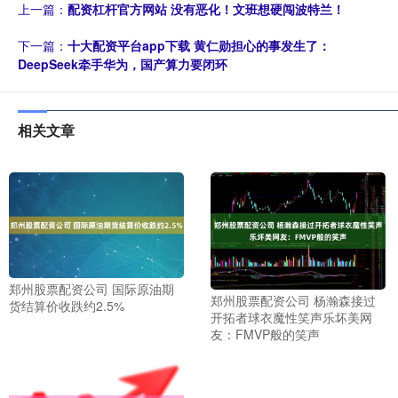
上一篇：
配资杠杆官方网站 没有恶化！文班想硬闯波特兰！
下一篇：
十大配资平台app下载 黄仁勋担心的事发生了：
DeepSeek牵手华为，国产算力要闭环
相关文章
郑州股票配资公司 国际原油期
郑州股票配资公司 杨瀚森接过
货结算价收跌约2.5%
开拓者球衣魔性笑声乐坏美网
友：FMVP般的笑声