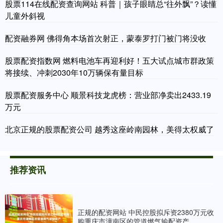
股票114在线配资查询网站 科普｜孩子眼睛总“往外飘”？读懂
儿童外斜视
配资融券网 佛得角本场首次射正，蒙泰罗打门被门将没收
股票配资指数网 燃料电池车再迎利好！五大试点城市群政策
将接续、冲刺2030年10万辆保有量目标
股票配资服务中心 顺景科技龙虎榜：营业部净卖出2433.19
万元
北京正规的股票配资公司 越秀这座岭南园林，美得太权威了
推荐资讯
正规的配资网站 中民控股拟斥资2380万元收
购重庆市潼南区的管道燃气输配资产