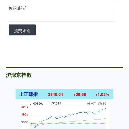
你的邮箱
*
提交评论
沪深京指数
上证综指
3940.04
+39.68
+1.02%